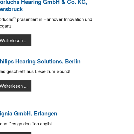
örluchs Hearing GmbH & Co. KG,
ersbruck
®
örluchs
präsentiert in Hannover Innovation und
leganz
Weiterlesen ...
hilips Hearing Solutions, Berlin
les geschieht aus Liebe zum Sound!
Weiterlesen ...
ignia GmbH, Erlangen
enn Design den Ton angibt