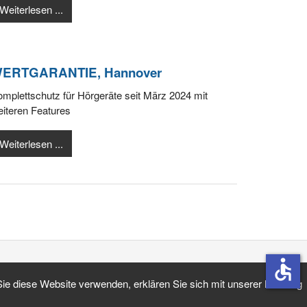
Weiterlesen ...
ERTGARANTIE, Hannover
mplettschutz für Hörgeräte seit März 2024 mit
iteren Features
Weiterlesen ...
accessible
 Sie diese Website verwenden, erklären Sie sich mit unserer Nutzung