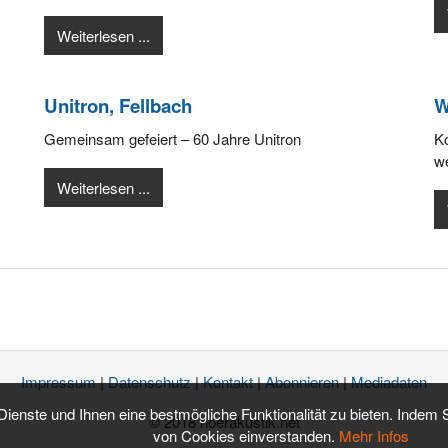
Weiterlesen ...
Unitron, Fellbach
W
Gemeinsam gefeiert – 60 Jahre Unitron
Ko
we
Weiterlesen ...
Impressum
|
Datenschutz
|
Kontakt
|
Abonnieren
|
Mediadaten
 Dienste und Ihnen eine bestmögliche Funktionalität zu bieten. Indem
© 2018 hoerakustik.net
von Cookies einverstanden.
Mehr Infos