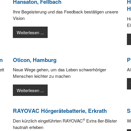
Hansaton, Fellbach
H
H
Ihre Begeisterung und das Feedback bestätigen unsere
Vision
H
E
Weiterlesen ...
n
Oticon, Hamburg
P
tt
Neue Wege gehen, um das Leben schwerhöriger
Al
Menschen leichter zu machen
Weiterlesen ...
RAYOVAC Hörgerätebatterie, Erkrath
S
®
Den kürzlich eingeführten RAYOVAC
Extra 8er-Blister
W
hautnah erleben