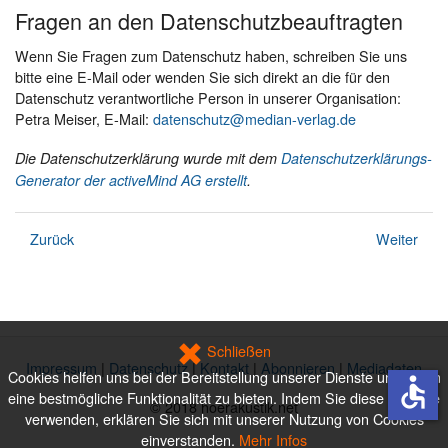
Fragen an den Datenschutzbeauftragten
Wenn Sie Fragen zum Datenschutz haben, schreiben Sie uns
bitte eine E-Mail oder wenden Sie sich direkt an die für den
Datenschutz verantwortliche Person in unserer Organisation:
Petra Meiser, E-Mail:
datenschutz@median-verlag.de
Die Datenschutzerklärung wurde mit dem
Datenschutzerklärungs-
Generator der activeMind AG erstellt
.
Zurück
Weiter
Schließen
Impressum
|
Datenschutz
|
Kontakt
|
Abonnieren
|
Mediadaten
Cookies helfen uns bei der Bereitstellung unserer Dienste und Ihnen
accessible
eine bestmögliche Funktionalität zu bieten. Indem Sie diese Website
© 2018 hoerakustik.net
verwenden, erklären Sie sich mit unserer Nutzung von Cookies
einverstanden.
Mehr Infos