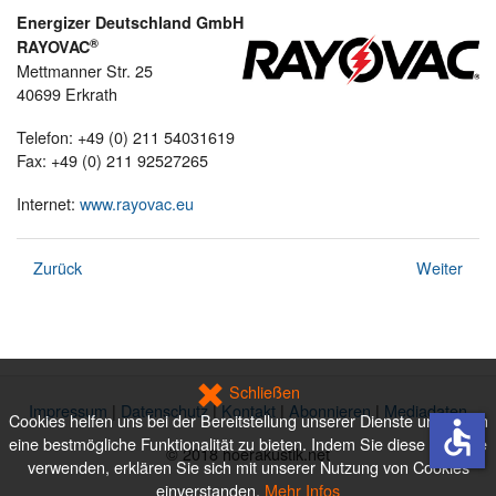
Energizer Deutschland GmbH
®
RAYOVAC
Mettmanner Str. 25
40699 Erkrath
Telefon: +49 (0) 211 54031619
Fax: +49 (0) 211 92527265
Internet:
www.rayovac.eu
Zurück
Weiter
Schließen
Impressum
|
Datenschutz
|
Kontakt
|
Abonnieren
|
Mediadaten
Cookies helfen uns bei der Bereitstellung unserer Dienste und Ihnen
accessible
eine bestmögliche Funktionalität zu bieten. Indem Sie diese Website
© 2018 hoerakustik.net
verwenden, erklären Sie sich mit unserer Nutzung von Cookies
einverstanden.
Mehr Infos