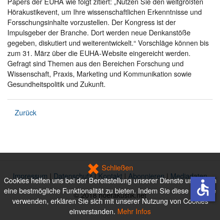
Papers der EUHA wie folgt zitiert: „Nutzen Sie den weltgrößten
Hörakustikevent, um Ihre wissenschaftlichen Erkenntnisse und
Forsschungsinhalte vorzustellen. Der Kongress ist der
Impulsgeber der Branche. Dort werden neue Denkanstöße
gegeben, diskutiert und weiterentwickelt.“ Vorschläge können bis
zum 31. März über die EUHA-Website eingereicht werden.
Gefragt sind Themen aus den Bereichen Forschung und
Wissenschaft, Praxis, Marketing und Kommunikation sowie
Gesundheitspolitik und Zukunft.
Zurück
Schließen
Impressum
|
Datenschutz
|
Kontakt
|
Abonnieren
|
Mediadaten
Cookies helfen uns bei der Bereitstellung unserer Dienste und Ihnen
accessible
eine bestmögliche Funktionalität zu bieten. Indem Sie diese Website
© 2018 hoerakustik.net
verwenden, erklären Sie sich mit unserer Nutzung von Cookies
einverstanden.
Mehr Infos