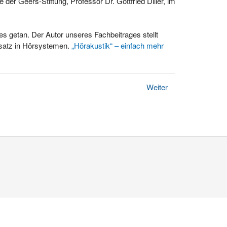
der Geers-Stiftung, Professor Dr. Gottfried Diller, im
es getan. Der Autor unseres Fachbeitrages stellt
insatz in Hörsystemen.
„Hörakustik“ – einfach mehr
Weiter