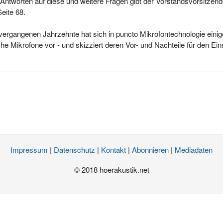
Antworten auf diese und weitere Fragen gibt der Vorstandsvorsitzende 
Seite 68.
vergangenen Jahrzehnte hat sich in puncto Mikrofontechnologie einig
che Mikrofone vor - und skizziert deren Vor- und Nachteile für den E
Impressum
|
Datenschutz
|
Kontakt
|
Abonnieren
|
Mediadaten
© 2018 hoerakustik.net