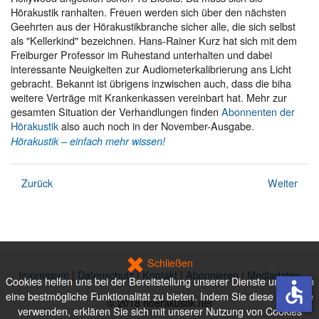
Hörakustik ranhalten. Freuen werden sich über den nächsten
Geehrten aus der Hörakustikbranche sicher alle, die sich selbst
als "Kellerkind" bezeichnen. Hans-Rainer Kurz hat sich mit dem
Freiburger Professor im Ruhestand unterhalten und dabei
interessante Neuigkeiten zur Audiometerkalibrierung ans Licht
gebracht. Bekannt ist übrigens inzwischen auch, dass die biha
weitere Verträge mit Krankenkassen vereinbart hat. Mehr zur
gesamten Situation der Verhandlungen finden
Abonnenten der
Hörakustik
also auch noch in der November-Ausgabe.
Hörakustik – einfach mehr wissen!
Zurück
Weiter
Schließen
Impressum
|
Datenschutz
|
Kontakt
|
Abonnieren
|
Mediadaten
Cookies helfen uns bei der Bereitstellung unserer Dienste und Ihnen
accessible
eine bestmögliche Funktionalität zu bieten. Indem Sie diese Website
© 2018 hoerakustik.net
verwenden, erklären Sie sich mit unserer Nutzung von Cookies