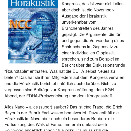
Kongress, das ist zwar nicht alles,
aber doch ist die November-
Ausgabe der Hörakustik
unverkennbar vom
Branchentreffen des Jahres
geprägt. Die Argumente, die für
und gegen die Verwendung eines
Schirmchens im Gegensatz zu
einer individuellen Otoplastik
sprechen, sind zum Beispiel im
Bericht über die Diskussionsrunde
"Roundtable" enthalten. Was hat die EUHA selbst Neues zu
bieten? Das hat sie ihren Mitgliedern auf dem Kongress verraten
und die Hörakustik berichtet natürlich auch darüber. Nicht zu
vergessen sind Beiträge zur Kongresseröffnung, dem FGH-
Abend, der FDHA-Preisverleihung und dem Kongresstreff.
Alles Nano – alles (super) sauber? Das ist eine Frage, die Erich
Bayer in der Rubrik Fachwissen beantwortet. Dazu enthält die
Hörakustik im November noch ein besonderes Bonbon: die
Fortsetzung des Walk of Fame. Immerhin umfasst der in
Hollywood angeblich schon 18 Blocks. Da muss sich die