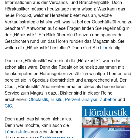
Informationen aus der Verbands- und Branchenpolitik. Doch
Hörakustiker müssen heutzutage mehr wissen: Was kann das
neue Produkt, welcher Hersteller bietet was an, welche
Verkaufsstrategie ist sinnvoll, was ist bei der Geschäftsführung zu
beachten? Antworten auf diese Fragen finden Sie regelmäßig in
der „Hörakustik“. Ein Blick über die Grenzen und spannende
Geschichten rund um das Hören runden das Magazin ab. Sie
wollen die „Hörakustik“ bestellen? Dann sind Sie
hier
richtig.
Doch die „Hörakustik“ wäre nicht die „Hörakustik“, wenn das
schon alles wäre. Denn die Redaktion bündelt zusammen mit
fachkompetenten Herausgebern zusätzlich wichtige Themen und
bereitet sie in Specials übersichtlich und ansprechend auf. Der
Clou: „Hörakustik“-Abonnenten erhalten diese als besonderen
Service zum Magazin dazu. Bisher sind in dieser Reihe
erschienen:
Otoplastik
,
In-situ
,
Perzentilanalyse
,
Zubehör
und
CIC
.
Doch auch das ist noch nicht alles.
Denn wer möchte, kann auch die
Lübeck-Infos
aus zehn Jahren
„Hörakustik“ oder
Fachbeiträge aus