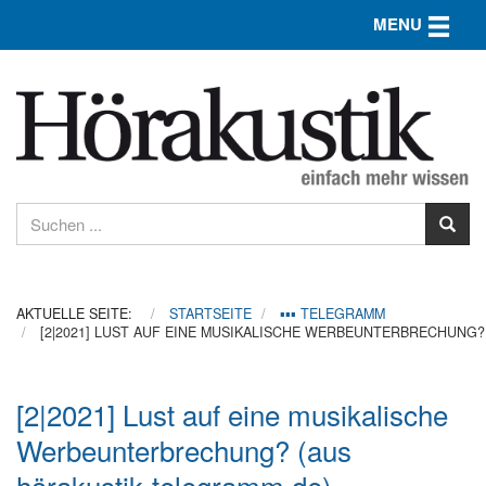
Toggle n
MENU
AKTUELLE SEITE:
STARTSEITE
▪▪▪ TELEGRAMM
[2|2021] LUST AUF EINE MUSIKALISCHE WERBEUNTERBRECHUNG?
[2|2021] Lust auf eine musikalische
Werbeunterbrechung? (aus
hörakustik-telegramm.de)