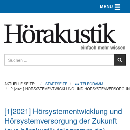
Toggle n
MENU
AKTUELLE SEITE:
STARTSEITE
▪▪▪ TELEGRAMM
[1|2021] HÖRSYSTEMENTWICKLUNG UND HÖRSYSTEMVERSORGUNG
[1|2021] Hörsystementwicklung und
Hörsystemversorgung der Zukunft
(aus hörakustik-telegramm.de)