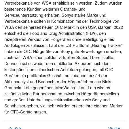
Vertriebskanäle von WSA erhältlich sein werden. Zudem würden
bestehende Kunden weiterhin Garantie- und
Serviceunterstützung erhalten. Sonys starke Marke und
Vertriebskanäle sollten in Kombination mit der Technologie von
WSA den seinerzeit neuen OTC-Markt in den USA stärken. 2022
entschied die Food and Drug Administration (FDA), den
rezeptfreien Verkauf von Hörgeräten ohne Beteiligung eines
Audiologen zuzulassen. Laut der US-Plattform „Hearing Tracker“
haben die OTC-Hörgeräte von Sony gute Bewertungen erhalten,
auch weil WSA einen soliden virtuellen Support bereitstellte.
Dennoch sei es weder den etablierten Akteuren noch den
kostengünstigen chinesischen Anbietern gelungen, mit OTC-
Geräten ein profitables Geschäft aufzubauen, erklärt der
Aktienanalyst und Beobachter der Hörgerätebranche Niels
Granholm Leth gegenüber „MedWatch“. Laut Leth wird es
zukünftig keine Partnerschaften zwischen Hörgeräteherstellern
und großen Unterhaltungselektronikmarken wie Sony und
Sennheiser geben, vielmehr würden erstere ihre eigenen Marken
für OTC-Geräte nutzen.
Zurück
Weiter