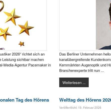
stiker 2026“ richtet sich an
Das Berliner Unternehmen hello
re Leistung sichtbar machen
kanalübergreifende Kundenkomm
cial-Media-Agentur Pacemaker in
Kernmärkten Augenoptik und Hör
Branchenexperte tritt nun ...
Weiterlesen ...
ionalen Tag des Hörens
Welttag des Hörens 202
Veröffentlicht: 19. Februar 2026