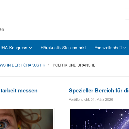
UHA-Kongress
Hörakustik Stellenmarkt
Fachzeitschrift
S IN DER HÖRAKUSTIK
POLITIK UND BRANCHE
itarbeit messen
Spezieller Bereich für d
Veröffentlicht: 01. März 2026