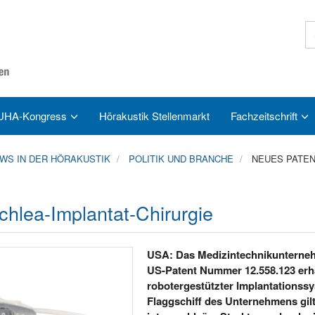
UHA-Kongress
Hörakustik Stellenmarkt
Fachzeitschrift
S IN DER HÖRAKUSTIK
POLITIK UND BRANCHE
NEUES PATEN
hlea-Implantat-Chirurgie
USA: Das Medizintechnikunternehm
US-Patent Nummer 12.558.123 erha
robotergestützter Implantationssy
Flaggschiff des Unternehmens gilt