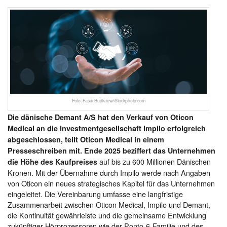
Foto: Fasai Budkaew/iStockphoto.com
Die dänische Demant A/S hat den Verkauf von Oticon
Medical an die Investmentgesellschaft Impilo erfolgreich
abgeschlossen, teilt Oticon Medical in einem
Presseschreiben mit. Ende 2025 beziffert das Unternehmen
auf bis zu 600 Millionen Dänischen
die Höhe des Kaufpreises
Kronen. Mit der Übernahme durch Impilo werde nach Angaben
von Oticon ein neues strategisches Kapitel für das Unternehmen
eingeleitet. Die Vereinbarung umfasse eine langfristige
Zusammenarbeit zwischen Oticon Medical, Impilo und Demant,
die Kontinuität gewährleiste und die gemeinsame Entwicklung
zukünftiger Hörprozessoren wie der Ponto‑6-Familie und des