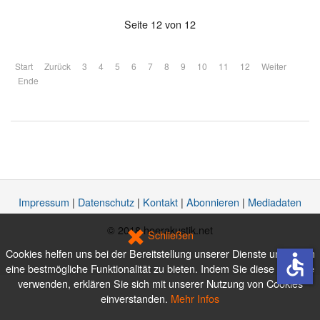
Seite 12 von 12
Start
Zurück
3
4
5
6
7
8
9
10
11
12
Weiter
Ende
Impressum
|
Datenschutz
|
Kontakt
|
Abonnieren
|
Mediadaten
© 2018 hoerakustik.net
Schließen
Cookies helfen uns bei der Bereitstellung unserer Dienste und Ihnen
accessible
eine bestmögliche Funktionalität zu bieten. Indem Sie diese Website
verwenden, erklären Sie sich mit unserer Nutzung von Cookies
einverstanden.
Mehr Infos